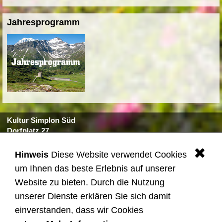
Jahresprogramm
Kultur Simplon Süd
Dorfplatz 27
3907 Simplon Dorf
Tel. +41 27 979 10 10
Hinweis
Diese Website verwendet Cookies
.
kultur@simplon.ch
um Ihnen das beste Erlebnis auf unserer
Website zu bieten. Durch die Nutzung
Quicklinks
unserer Dienste erklären Sie sich damit
© 2025 Kultur Simplon Süd
einverstanden, dass wir Cookies