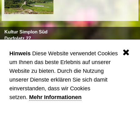
Kultur Simplon Süd
Dorfplatz 27
3907 Simplon Dorf
Tel. +41 27 979 10 10
Hinweis
Diese Website verwendet Cookies
.
kultur@simplon.ch
um Ihnen das beste Erlebnis auf unserer
Website zu bieten. Durch die Nutzung
Quicklinks
unserer Dienste erklären Sie sich damit
© 2025 Kultur Simplon Süd
einverstanden, dass wir Cookies
setzen.
Mehr Informationen