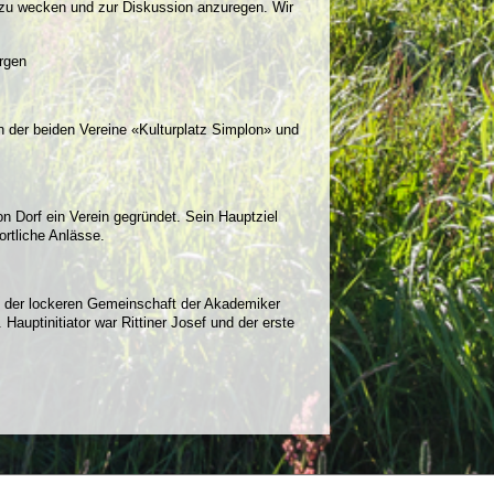
n zu wecken und zur Diskussion anzuregen. Wir
rgen
 der beiden Vereine «Kulturplatz Simplon» und
n Dorf ein Verein gegründet. Sein Hauptziel
rtliche Anlässe.
ve der lockeren Gemeinschaft der Akademiker
Hauptinitiator war Rittiner Josef und der erste
 10
kultur@simplon.ch