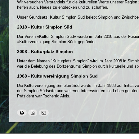
Wir versuchen Verständnis für die kulturellen Werte unserer Regio
helfen auch
,
Neues zu entdecken und zu schaffen.
Unser Grundsatz: Kultur Simplon Süd belebt Simplon und Zwischbe
2018 - Kultur Simplon Süd
Der Verein «Kultur Simplon Süd» wurde im Jahr 2018 aus der Fusion
«Kulturvereinigung Simplon Süd» gegründet.
2008 - Kulturplatz Simplon
Unter dem Namen "Kulturplatz Simplon" wird im Jahr 2008 in Simplo
war die Belebung des Dorfzentrums Simplon durch kulturelle und spo
1988 - Kulturvereinigung Simplon Süd
Die Kulturvereinigung Simplon Süd wurde im Jahr 1988 auf Initiati
der Simplon-Südseite und weiteren Interessierten ins Leben gerufen. 
Präsident war Tscherrig Alois.
Kultur Simplon Süd
Dorfplatz 27
3907 Simplon Dorf
Tel. +41 27 979 10